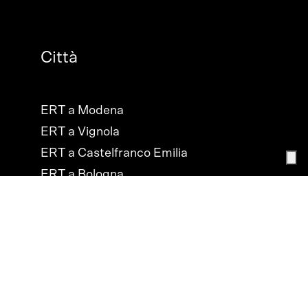
Città
ERT a Modena
ERT a Vignola
ERT a Castelfranco Emilia
ERT a Bologna
ERT a Cesena