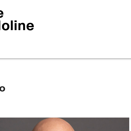
e
Moline
no