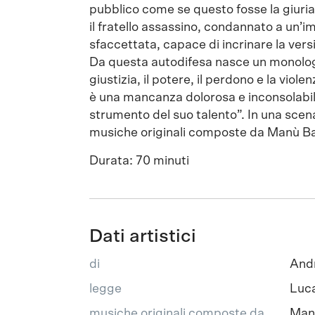
pubblico come se questo fosse la giuria 
il fratello assassino, condannato a un
sfaccettata, capace di incrinare la ver
Da questa autodifesa nasce un monologo
giustizia, il potere, il perdono e la viol
è una mancanza dolorosa e inconsolabile
strumento del suo talento”. In una scen
musiche originali composte da Manù Ba
Durata: 70 minuti
Dati artistici
di
Andr
legge
Luca
musiche originali composte da
Manù