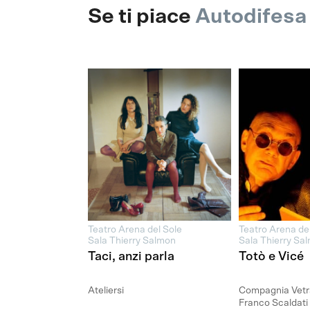
Se ti piace
Autodifesa 
Teatro Arena del Sole
Teatro Arena de
Sala Thierry Salmon
Sala Thierry Sa
Taci, anzi parla
Totò e Vicé
Ateliersi
Compagnia Vetr
Franco Scaldati