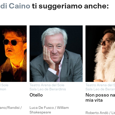
di Caino
ti suggeriamo anche:
l Sole
Teatro Arena del Sole
Teatro Arena del 
lmon
Sala Leo de Berardinis
Sala Leo de Berar
Otello
Non posso nar
mia vita
ano/Randisi /
Luca De Fusco / William
Shakespeare
Roberto Andò / Li