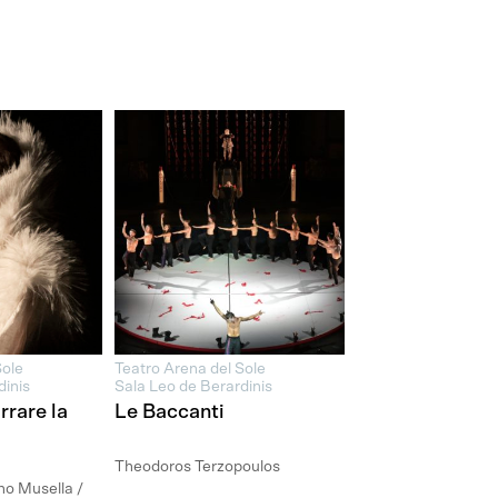
Sole
Teatro Arena del Sole
dinis
Sala Leo de Berardinis
rare la
Le Baccanti
Theodoros Terzopoulos
no Musella /