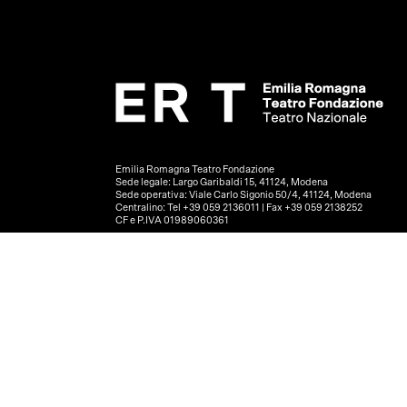
Emilia Romagna Teatro Fondazione
Sede legale: Largo Garibaldi 15, 41124, Modena
Sede operativa: Viale Carlo Sigonio 50/4, 41124, Modena
Centralino: Tel +39 059 2136011 | Fax +39 059 2138252
CF e P.IVA 01989060361
PRIVACY POLICY