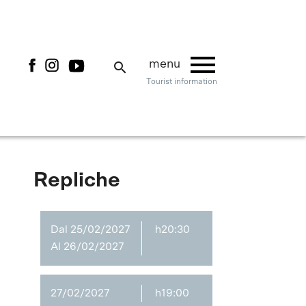
menu
menu
search
Tourist information
Repliche
Dal 25/02/2027
h20:30
Al 26/02/2027
27/02/2027
h19:00