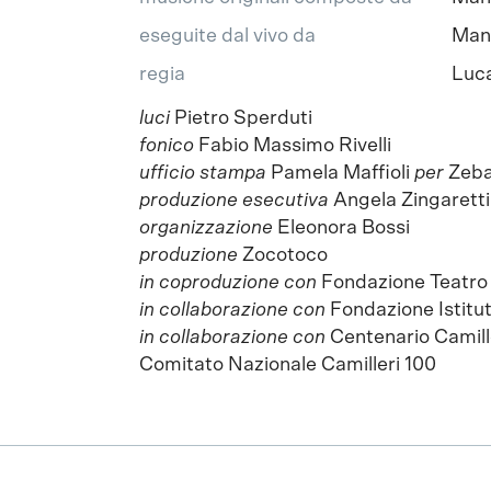
eseguite dal vivo da
Manù
regia
Luca
luci
Pietro Sperduti
fonico
Fabio Massimo Rivelli
ufficio stampa
Pamela Maffioli
per
Zeba
produzione esecutiva
Angela Zingaretti
organizzazione
Eleonora Bossi
produzione
Zocotoco
in coproduzione con
Fondazione Teatro
in collaborazione con
Fondazione Istitu
in collaborazione con
Centenario Camill
Comitato Nazionale Camilleri 100