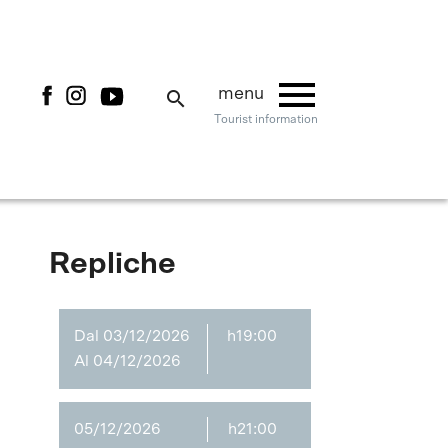
menu
menu
search
Tourist information
Repliche
Dal 03/12/2026
h19:00
Al 04/12/2026
05/12/2026
h21:00