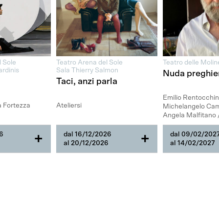
l Sole
Teatro Arena del Sole
Teatro delle Molin
ardinis
Sala Thierry Salmon
Nuda preghie
Taci, anzi parla
Emilio Rentocchini
a Fortezza
Ateliersi
Michelangelo Cam
Angela Malfitano 
26
dal 16/12/2026
dal 09/02/202
+
+
6
al 20/12/2026
al 14/02/2027