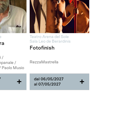
e
Teatro Arena del Sole
Sala Leo de Berardinis
ra
Fotofinish
 /
RezzaMastrella
panale /
/ Paolo Musio
7
dal 06/05/2027
+
+
al 07/05/2027