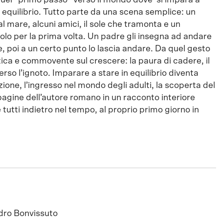
 quel “primo passo” verso il mondo dove si impara a
io equilibrio. Tutto parte da una scena semplice: un
l mare, alcuni amici, il sole che tramonta e un
lo per la prima volta. Un padre gli insegna ad andare
e, poi a un certo punto lo lascia andare. Da quel gesto
ica e commovente sul crescere: la paura di cadere, il
 verso l’ignoto. Imparare a stare in equilibrio diventa
one, l’ingresso nel mondo degli adulti, la scoperta del
 pagine dell’autore romano in un racconto interiore
tutti indietro nel tempo, al proprio primo giorno in
dro Bonvissuto