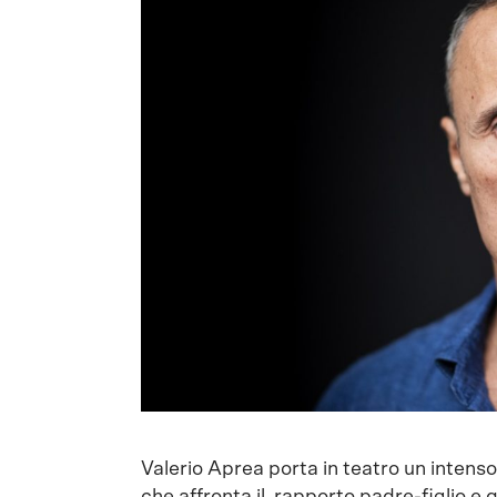
Valerio Aprea porta in teatro un intens