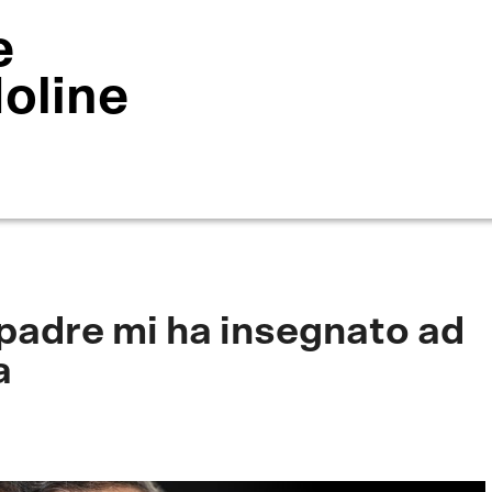
e
Moline
o padre mi ha insegnato ad
a