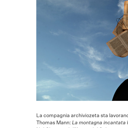
La compagnia archiviozeta sta lavorand
Thomas Mann:
La montagna incantata