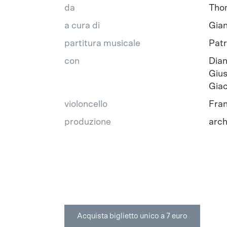
da
Tho
a cura di
Gian
partitura musicale
Patr
con
Dian
Gius
Gia
violoncello
Fran
produzione
arch
Acquista biglietto unico a 7 euro