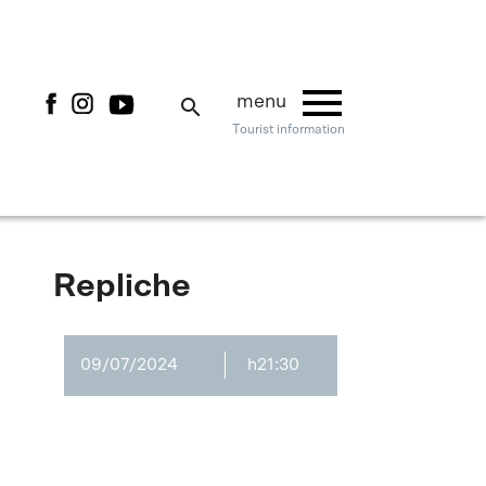
menu
menu
search
Tourist information
Repliche
09/07/2024
h21:30