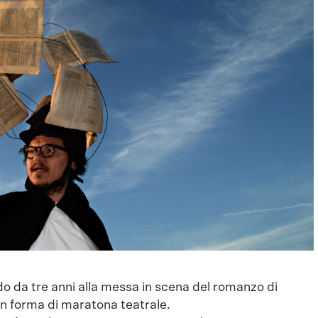
o da tre anni alla messa in scena del romanzo di
in forma di maratona teatrale.