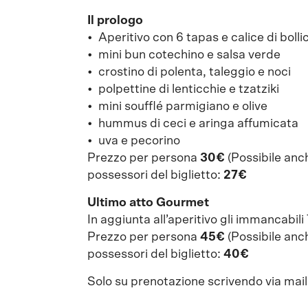
Il prologo
•⁠ Aperitivo con 6 tapas e calice di bolli
⁠⁠⁠•⁠ mini bun cotechino e salsa verde
•⁠ ⁠⁠⁠crostino di polenta, taleggio e noci
•⁠ ⁠⁠polpettine di lenticchie e tzatziki
•⁠ ⁠⁠⁠⁠mini soufflé parmigiano e olive
•⁠ ⁠⁠hummus di ceci e aringa affumicata
•⁠ ⁠⁠⁠⁠⁠uva e pecorino
Prezzo per persona
30€
(Possibile anc
possessori del biglietto:
27€
Ultimo atto Gourmet
In aggiunta all’aperitivo gli immancabili 
Prezzo per persona
45€
(Possibile anc
possessori del biglietto:
40€
Solo su prenotazione scrivendo via mai