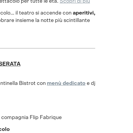
tacolo per tutte le età.
Scopri di più
colo… il teatro si accende con
aperitivi,
brare insieme la notte più scintillante
SERATA
ntinella Bistrot con
menù dedicato
e dj
a compagnia Flip Fabrique
colo