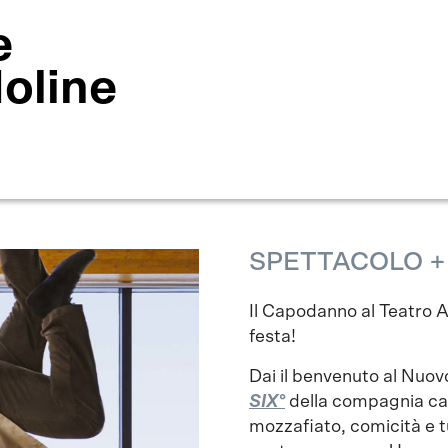
e
Moline
SPETTACOLO + 
Il Capodanno al Teatro A
festa!
Dai il benvenuto al Nuo
SIX°
della compagnia can
mozzafiato, comicità e tu