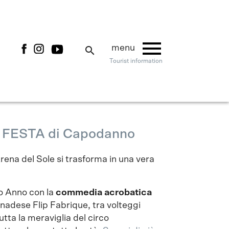
menu
menu
search
Tourist information
FESTA di Capodanno
rena del Sole si trasforma in una vera
vo Anno con la
commedia acrobatica
adese Flip Fabrique, tra volteggi
tta la meraviglia del circo