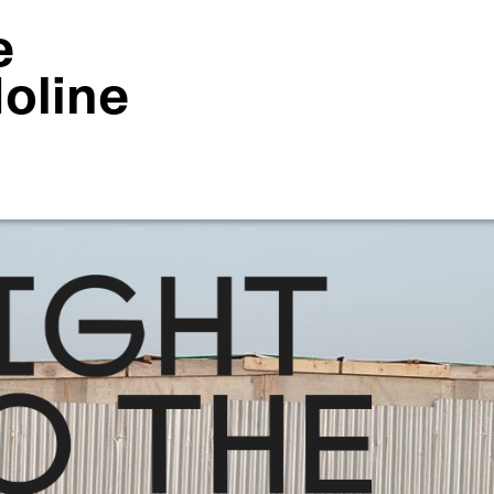
e
Moline