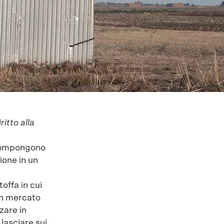
ritto alla
i compongono
ione in un
offa in cui
 un mercato
nzare in
 lasciare sui