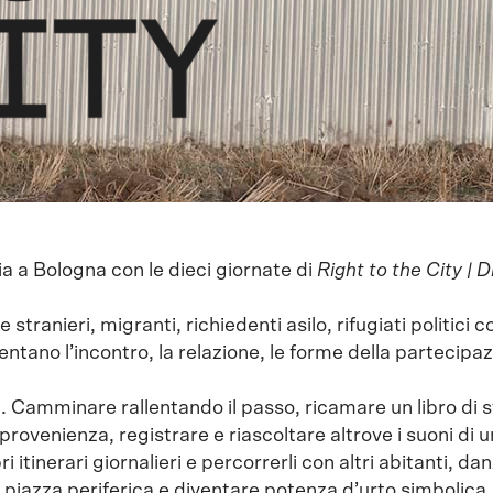
ia a Bologna con le dieci giornate di
Right to the City | Di
e stranieri, migranti, richiedenti asilo, rifugiati politic
ntano l’incontro, la relazione, le forme della partecipaz
. Camminare rallentando il passo, ricamare un libro di st
 provenienza, registrare e riascoltare altrove i suoni di
i itinerari giornalieri e percorrerli con altri abitanti, da
a piazza periferica e diventare potenza d’urto simbolica,