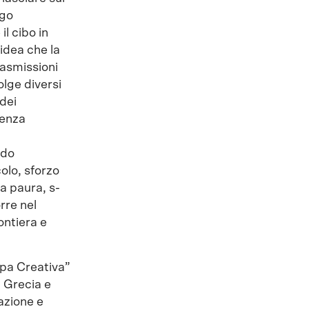
rgo
l cibo in
’idea che la
rasmissioni
lge diversi
 dei
ienza
ndo
olo, sforzo
a paura, s-
rre nel
rontiera e
pa Creativa”
, Grecia e
azione e