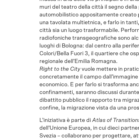
muri del teatro della città il segno del
automobilistico appositamente creato per
una tavolata multietnica, e farlo in tanti
città sia un luogo trasformabile. Perfor
radiofoniche transgeografiche sono alcu
luoghi di Bologna: dal centro alla perife
Colori/Bella Fuori 3, il quartiere che os
regionale dell’Emilia Romagna.
Ri
ght to the City
vuole mettere in pratic
concretamente il campo dall’immagine ch
economico. E per farlo si trasforma anc
confinamenti, saranno discussi durante i
dibattito pubblico il rapporto tra migrazi
confine, la migrazione vista da una prosp
L’iniziativa è parte di
Atlas of Transition
dell’Unione Europea, in cui dieci partner
Svezia – collaborano per progettare, att