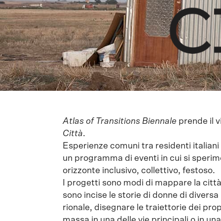
Atlas of Transitions Biennale
prende il v
Città
.
Esperienze comuni tra residenti italiani 
un programma di eventi in cui si sperime
orizzonte inclusivo, collettivo, festoso.
I progetti sono modi di mappare la città
sono incise le storie di donne di diversa
rionale, disegnare le traiettorie dei propr
massa in una delle vie principali o in un