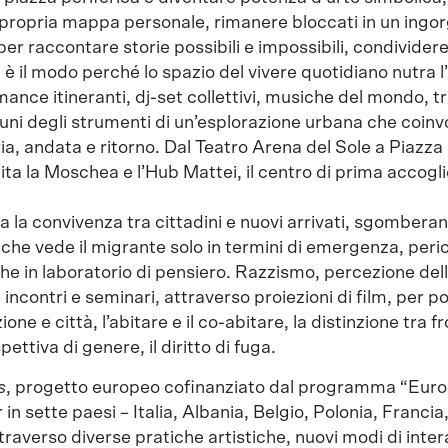
la propria mappa personale, rimanere bloccati in un ingo
 raccontare storie possibili e impossibili, condividere i
, è il modo perché lo spazio del vivere quotidiano nutra l
mance itineranti, dj-set collettivi, musiche del mondo, t
ni degli strumenti di un’esplorazione urbana che coinvo
ria, andata e ritorno. Dal Teatro Arena del Sole a Piazza
pita la Moschea e l’Hub Mattei, il centro di prima accogl
a la convivenza tra cittadini e nuovi arrivati, sgombera
e vede il migrante solo in termini di emergenza, peric
he in laboratorio di pensiero. Razzismo, percezione dell
ncontri e seminari, attraverso proiezioni di film, per po
one e città, l’abitare e il co-abitare, la distinzione tra f
ettiva di genere, il diritto di fuga.
s
, progetto europeo cofinanziato dal programma “Euro
 in sette paesi – Italia, Albania, Belgio, Polonia, Francia
raverso diverse pratiche artistiche, nuovi modi di inter