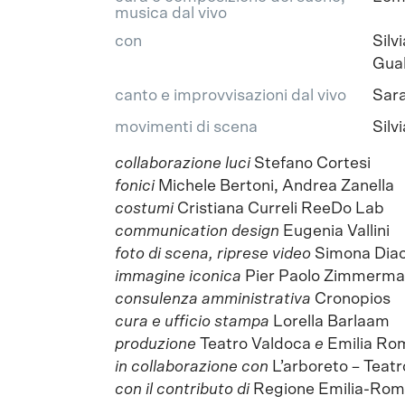
musica dal vivo
con
Silv
Gual
canto e improvvisazioni dal vivo
Sara
movimenti di scena
Silv
collaborazione luci
Stefano Cortesi
fonici
Michele Bertoni, Andrea Zanella
costumi
Cristiana Curreli ReeDo Lab
communication design
Eugenia Vallini
foto di scena, riprese video
Simona Diacc
immagine iconica
Pier Paolo Zimmerm
consulenza amministrativa
Cronopios
cura e ufficio stampa
Lorella Barlaam
produzione
Teatro Valdoca
e
Emilia Ro
in collaborazione con
L’arboreto – Teat
con il contributo di
Regione Emilia-Rom