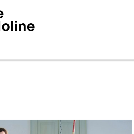
e
Moline