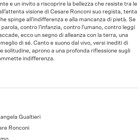
nte e un invito a riscoprire la bellezza che resiste tra le
all’attenta visione di Cesare Ronconi suo regista, tenta
che spinge all’indifferenza e alla mancanza di pietà. Se
arola, contro l’infanzia, contro l’umano, contro leggi
ò accade, ecco un segno di alleanza con la terra, una
eglio di sé. Canto e suono dal vivo, versi inediti di
le solitudine, aprono a una profonda riflessione sugli
n ammette indifferenza.
angela Gualtieri
are Ronconi
mmo