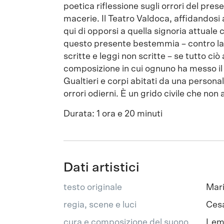
poetica riflessione sugli orrori del prese
macerie. Il Teatro Valdoca, affidandosi 
qui di opporsi a quella signoria attuale 
questo presente bestemmia – contro la p
scritte e leggi non scritte – se tutto ci
composizione in cui ognuno ha messo il m
Gualtieri e corpi abitati da una persona
orrori odierni. È un grido civile che no
Durata: 1 ora e 20 minuti
Dati artistici
testo originale
Mari
regia, scene e luci
Ces
cura e composizione del suono,
Le