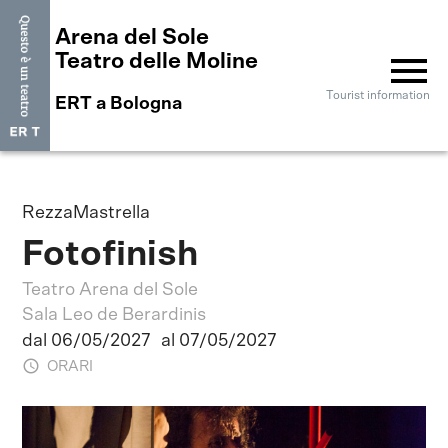
Arena del Sole
menu
Teatro delle Moline
Tourist information
ERT a Bologna
RezzaMastrella
Fotofinish
Teatro Arena del Sole
Sala Leo de Berardinis
dal 06/05/2027
al 07/05/2027
ORARI