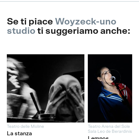
Se ti piace
Woyzeck-uno
studio
ti suggeriamo anche:
Teatro delle Moline
Teatro Arena del Sole
Sala Leo de Berardinis
La stanza
Lemnos