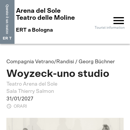
Arena del Sole
menu
Teatro delle Moline
Tourist information
ERT a Bologna
Compagnia Vetrano/Randisi / Georg Büchner
Woyzeck-uno studio
Teatro Arena del Sole
Sala Thierry Salmon
31/01/2027
ORARI