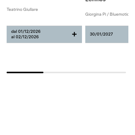
Teatrino Giullare
Giorgina Pi / Bluemotion
dal 01/12/2026
+
30/01/2027
al 02/12/2026