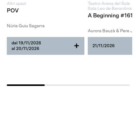
Altri spazi
Teatro Arena del Sole
Sala Leo de Berardinis
POV
A Beginning #1616
Núria Guiu Sagarra
Aurora Bauzà & Pere Jou
dal 19/11/2026
+
21/11/2026
al 20/11/2026