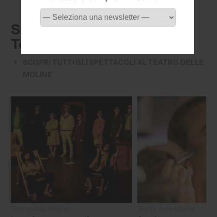
Stagione 2026/2027 -
Teatro delle Moline
SCOPRI TUTTI GLI SPETTACOLI AL TEATRO DELLE
MOLINE
Teatro delle Moline
Teatro delle Moline