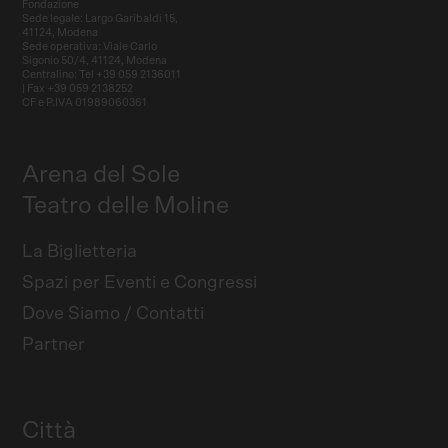
Fondazione
Sede legale: Largo Garibaldi 15,
41124, Modena
Sede operativa: Viale Carlo
Sigonio 50/4, 41124, Modena
Centralino: Tel +39 059 2136011
| Fax +39 059 2138252
CF e P.IVA 01989060361
Arena del Sole
Teatro delle Moline
La Biglietteria
Spazi per Eventi e Congressi
Dove Siamo / Contatti
Partner
Città