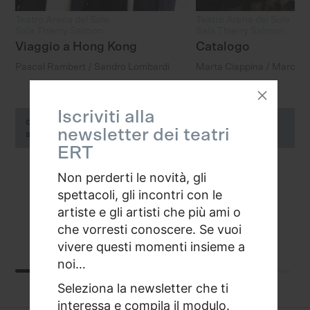
Teatro Arena del Sole
Teatro Arena del Sole
Sala Thierry Salmon
Sala Thierry Salmon
Viaggio a Hong Kong
Catalogo
Pascal Rambert / Sandro Lombardi
Marta Ciappina / Marco D
Iscriviti alla
dal 11/11/2026
dal 19/11/2026
+
newsletter dei teatri
al 15/11/2026
al 22/11/2026
ERT
Non perderti le novità, gli
spettacoli, gli incontri con le
artiste e gli artisti che più ami o
che vorresti conoscere. Se vuoi
vivere questi momenti insieme a
noi…
Seleziona la newsletter che ti
interessa e compila il modulo.