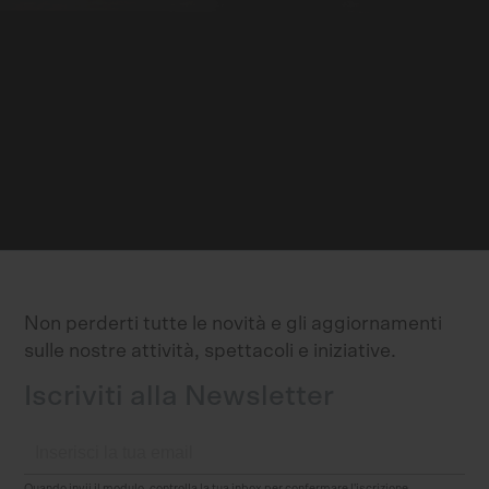
Non perderti tutte le novità e gli aggiornamenti
sulle nostre attività, spettacoli e iniziative.
Iscriviti alla Newsletter
Quando invii il modulo, controlla la tua inbox per confermare l'iscrizione