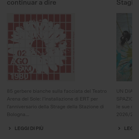
continuar a dire
Stagio
85 gerbere bianche sulla facciata del Teatro
UN DIAL
Arena del Sole: l’installazione di ERT per
SPAZIO T
l’anniversario della Strage della Stazione di
le sue ope
Bologna...
2026/27 de
LEGGI DI PIÙ
LEGGI 